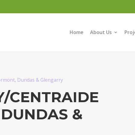
Home
About Us
Proj
ormont, Dundas & Glengarry
Y/CENTRAIDE
 DUNDAS &