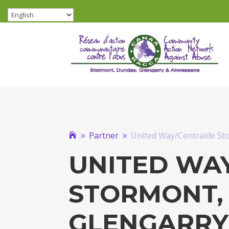
Partner
United Way/Centraide St

9
9
UNITED WA
STORMONT,
GLENGARRY