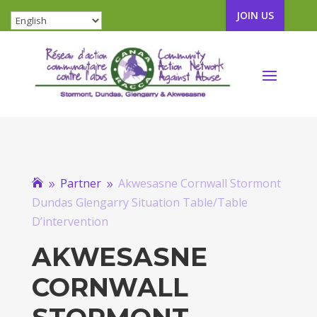
JOIN US
Partner
Akwesasne Cornwall Stormont

9
9
Dundas Glengarry Situation Table/Table
D’intervention
AKWESASNE
CORNWALL